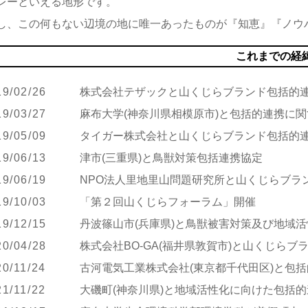
レーといえる地形です。
し、この何もない辺境の地に唯一あったものが『知恵』『ノウ
これまでの経
19/02/26
株式会社テザックと山くじらブランド包括的
19/03/27
麻布大学(神奈川県相模原市)と包括的連携に
19/05/09
タイガー株式会社と山くじらブランド包括的
19/06/13
津市(三重県)と鳥獣対策包括連携協定
19/06/19
NPO法人里地里山問題研究所と山くじらブラ
19/10/03
「第２回山くじらフォーラム」開催
19/12/15
丹波篠山市(兵庫県)と鳥獣被害対策及び地域
20/04/28
株式会社BO-GA(福井県敦賀市)と山くじら
20/11/24
古河電気工業株式会社(東京都千代田区)と包
21/11/22
大磯町(神奈川県)と地域活性化に向けた包括的