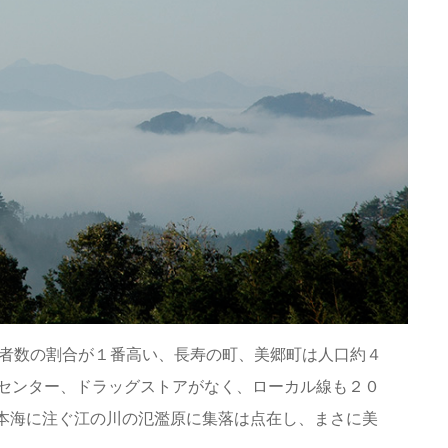
齢者数の割合が１番高い、長寿の町、美郷町は人口約４
ムセンター、ドラッグストアがなく、ローカル線も２０
本海に注ぐ江の川の氾濫原に集落は点在し、まさに美