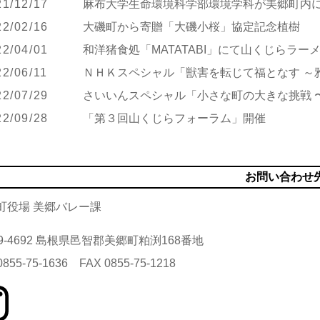
21/12/17
麻布大学生命環境科学部環境学科が美郷町内
22/02/16
大磯町から寄贈「大磯小桜」協定記念植樹
22/04/01
和洋猪食処「MATATABI」にて山くじらラー
22/06/11
ＮＨＫスペシャル「獣害を転じて福となす ～
22/07/29
さいいんスペシャル「小さな町の大きな挑戦 
22/09/28
「第３回山くじらフォーラム」開催
お問い合わせ
町役場 美郷バレー課
9-4692 島根県邑智郡美郷町粕渕168番地
0855-75-1636 FAX 0855-75-1218