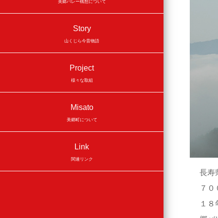
美郷バレー構想について
Story
山くじら今昔物語
Project
様々な取組
Misato
美郷町について
Link
関連リンク
長寿
７０
１８