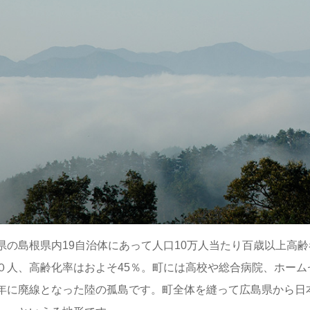
県の島根県内19自治体にあって人口10万人当たり百歳以上高
０人、高齢化率はおよそ45％。町には高校や総合病院、ホー
年に廃線となった陸の孤島です。町全体を縫って広島県から日